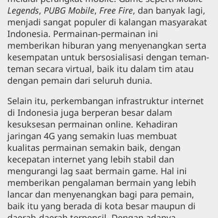
Legends
,
PUBG Mobile
,
Free Fire
, dan banyak lagi,
menjadi sangat populer di kalangan masyarakat
Indonesia. Permainan-permainan ini
memberikan hiburan yang menyenangkan serta
kesempatan untuk bersosialisasi dengan teman-
teman secara virtual, baik itu dalam tim atau
dengan pemain dari seluruh dunia.
Selain itu, perkembangan infrastruktur internet
di Indonesia juga berperan besar dalam
kesuksesan permainan online. Kehadiran
jaringan 4G yang semakin luas membuat
kualitas permainan semakin baik, dengan
kecepatan internet yang lebih stabil dan
mengurangi lag saat bermain game. Hal ini
memberikan pengalaman bermain yang lebih
lancar dan menyenangkan bagi para pemain,
baik itu yang berada di kota besar maupun di
daerah-daerah terpencil. Dengan adanya