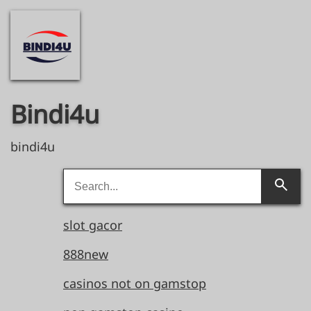
Skip
to
content
Bindi4u
bindi4u
Search
Searc
for:
slot gacor
888new
casinos not on gamstop