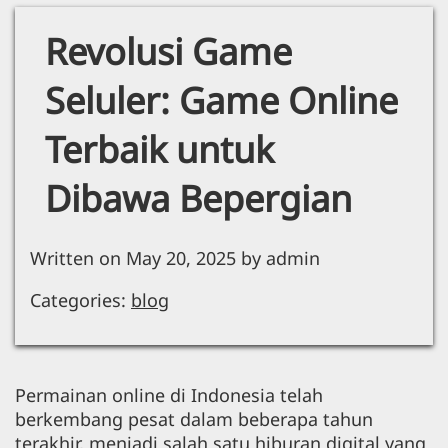
Revolusi Game
Seluler: Game Online
Terbaik untuk
Dibawa Bepergian
Written on May 20, 2025 by admin
Categories:
blog
Permainan online di Indonesia telah
berkembang pesat dalam beberapa tahun
terakhir, menjadi salah satu hiburan digital yang