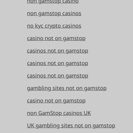
non gamstop casino
non gamstop casinos
no kyc crypto casinos
casino not on gamstop
casinos not on gamstop
casinos not on gamstop
casinos not on gamstop
gambling sites not on gamstop
casino not on gamstop
non GamStop casinos UK
UK gambling sites not on gamstop