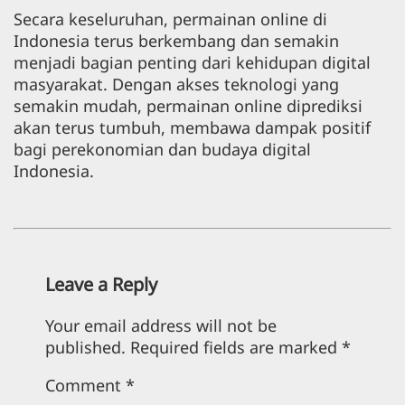
Secara keseluruhan, permainan online di
Indonesia terus berkembang dan semakin
menjadi bagian penting dari kehidupan digital
masyarakat. Dengan akses teknologi yang
semakin mudah, permainan online diprediksi
akan terus tumbuh, membawa dampak positif
bagi perekonomian dan budaya digital
Indonesia.
Leave a Reply
Your email address will not be
published.
Required fields are marked
*
Comment
*